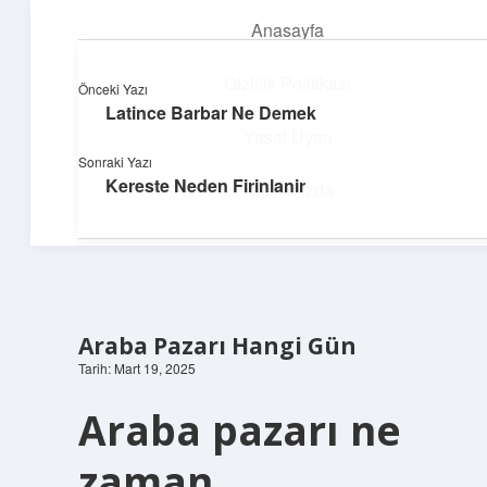
Anasayfa
menüyü
aç
Gizlilik Politikası
Önceki Yazı
Latince Barbar Ne Demek
Parlak Fikir Dünyası
Yasal Uyarı
Sonraki Yazı
Işıltılı önerilerle hayatını canlandır!
Kereste Neden Firinlanir
Hakkımızda
Araba Pazarı Hangi Gün
Tarih: Mart 19, 2025
Araba pazarı ne
zaman