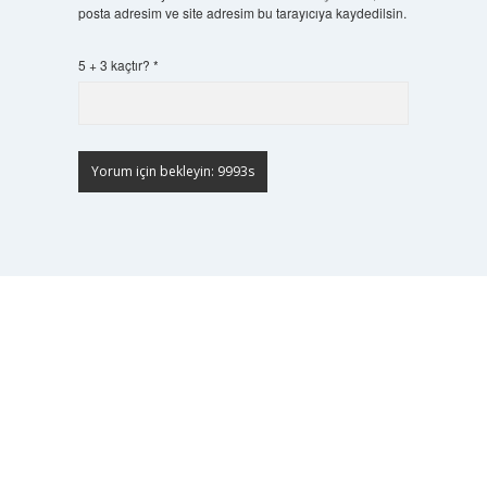
posta adresim ve site adresim bu tarayıcıya kaydedilsin.
5 + 3 kaçtır?
*
Scrol
to
the
top