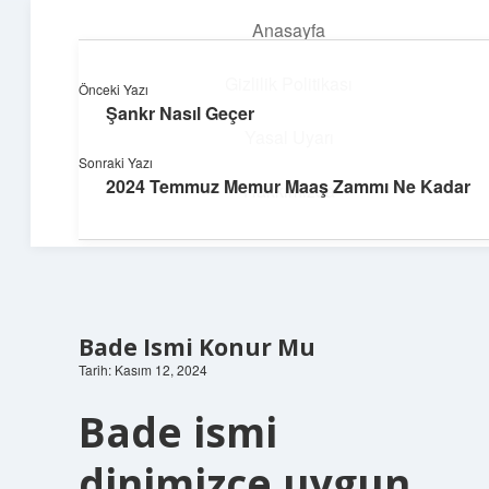
Anasayfa
menüyü
aç
Gizlilik Politikası
Önceki Yazı
Şankr Nasıl Geçer
Parlak Fikir Dünyası
Yasal Uyarı
Sonraki Yazı
Işıltılı önerilerle hayatını canlandır!
2024 Temmuz Memur Maaş Zammı Ne Kadar
Hakkımızda
Bade Ismi Konur Mu
Tarih: Kasım 12, 2024
Bade ismi
dinimizce uygun