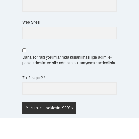
Web Sitesi
Daha sonraki yorumlarımda kullanılması için adım, e-
posta adresim ve site adresim bu tarayıcıya kaydedilsin.
7 + 8 kaçtır?
*
Scrol
to
the
top