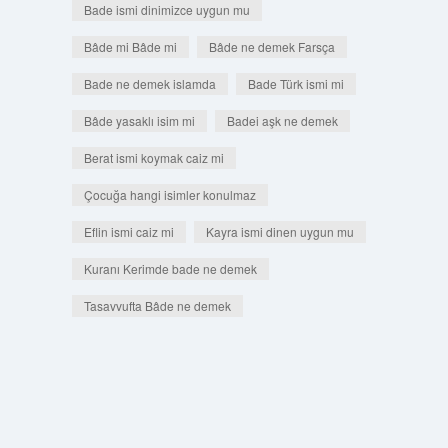
Bade ismi dinimizce uygun mu
Bâde mi Bâde mi
Bâde ne demek Farsça
Bade ne demek islamda
Bade Türk ismi mi
Bâde yasaklı isim mi
Badei aşk ne demek
Berat ismi koymak caiz mi
Çocuğa hangi isimler konulmaz
Eflin ismi caiz mi
Kayra ismi dinen uygun mu
Kuranı Kerimde bade ne demek
Tasavvufta Bâde ne demek