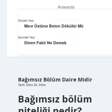
Anasayfa
menüyü
aç
Gizlilik Politikası
Önceki Yazı
Mıcır Üstüne Beton Dökülür Mü
Parlak Fikir Dünyası
Yasal Uyarı
Sonraki Yazı
Işıltılı önerilerle hayatını canlandır!
Dinen Fakir Ne Demek
Hakkımızda
Bağımsız Bölüm Daire Midir
Tarih: Ekim 25, 2024
Bağımsız bölüm
niteliği nedir?