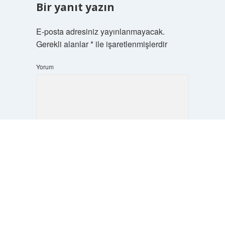
Bir yanıt yazın
E-posta adresiniz yayınlanmayacak.
Gerekli alanlar
*
ile işaretlenmişlerdir
Yorum
Scrol
to
the
top
İsim*
E-Posta*