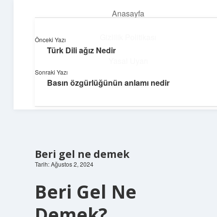
Anasayfa
menüyü
aç
Gizlilik Politikası
Önceki Yazı
Türk Dili ağız Nedir
Parlak Fikir Dünyası
Yasal Uyarı
Sonraki Yazı
Işıltılı önerilerle hayatını canlandır!
Basın özgürlüğünün anlamı nedir
Hakkımızda
Beri gel ne demek
Tarih: Ağustos 2, 2024
Beri Gel Ne
Demek?