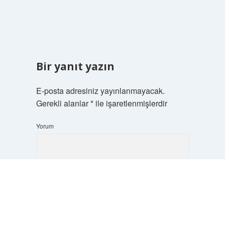
Bir yanıt yazın
E-posta adresiniz yayınlanmayacak.
Gerekli alanlar
*
ile işaretlenmişlerdir
Yorum
Scrol
to
the
top