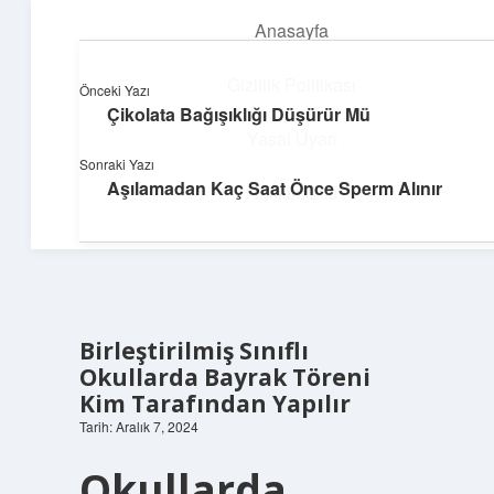
Anasayfa
menüyü
aç
Gizlilik Politikası
Önceki Yazı
Çikolata Bağışıklığı Düşürür Mü
Parlak Fikir Dünyası
Yasal Uyarı
Sonraki Yazı
Işıltılı önerilerle hayatını canlandır!
Aşılamadan Kaç Saat Önce Sperm Alınır
Hakkımızda
Birleştirilmiş Sınıflı
Okullarda Bayrak Töreni
Kim Tarafından Yapılır
Tarih: Aralık 7, 2024
Okullarda