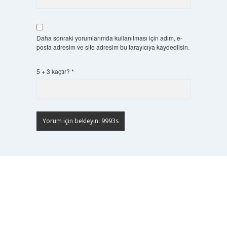
Daha sonraki yorumlarımda kullanılması için adım, e-
posta adresim ve site adresim bu tarayıcıya kaydedilsin.
5 + 3 kaçtır?
*
Scrol
to
the
top