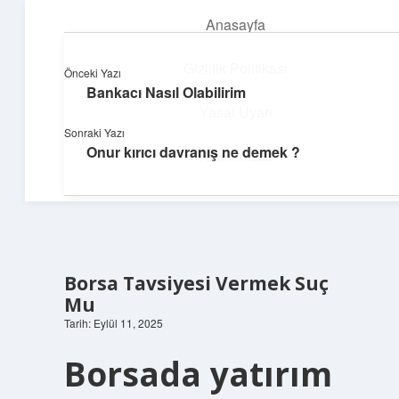
Anasayfa
menüyü
aç
Gizlilik Politikası
Önceki Yazı
Bankacı Nasıl Olabilirim
Parlak Fikir Dünyası
Yasal Uyarı
Sonraki Yazı
Işıltılı önerilerle hayatını canlandır!
Onur kırıcı davranış ne demek ?
Hakkımızda
Borsa Tavsiyesi Vermek Suç
Mu
Tarih: Eylül 11, 2025
Borsada yatırım