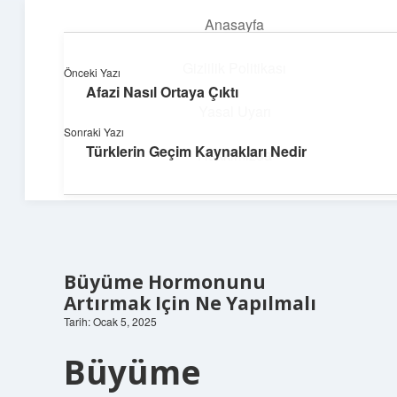
Anasayfa
menüyü
aç
Gizlilik Politikası
Önceki Yazı
Afazi Nasıl Ortaya Çıktı
Parlak Fikir Dünyası
Yasal Uyarı
Sonraki Yazı
Işıltılı önerilerle hayatını canlandır!
Türklerin Geçim Kaynakları Nedir
Hakkımızda
Büyüme Hormonunu
Artırmak Için Ne Yapılmalı
Tarih: Ocak 5, 2025
Büyüme