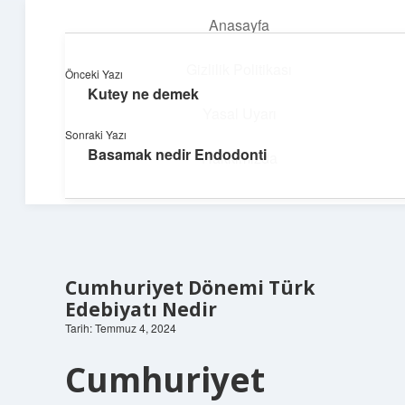
Anasayfa
menüyü
aç
Gizlilik Politikası
Önceki Yazı
Kutey ne demek
Parlak Fikir Dünyası
Yasal Uyarı
Sonraki Yazı
Işıltılı önerilerle hayatını canlandır!
Basamak nedir Endodonti
Hakkımızda
Cumhuriyet Dönemi Türk
Edebiyatı Nedir
Tarih: Temmuz 4, 2024
Cumhuriyet