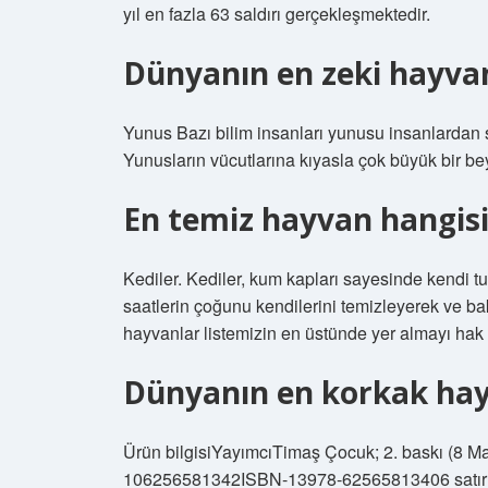
yıl en fazla 63 saldırı gerçekleşmektedir.
Dünyanın en zeki hayvan
Yunus Bazı bilim insanları yunusu insanlardan 
Yunusların vücutlarına kıyasla çok büyük bir bey
En temiz hayvan hangisi
Kediler. Kediler, kum kapları sayesinde kendi tuv
saatlerin çoğunu kendilerini temizleyerek ve ba
hayvanlar listemizin en üstünde yer almayı hak 
Dünyanın en korkak hay
Ürün bilgisiYayımcı‎Timaş Çocuk; 2. baskı (8 Ma
10‎6256581342ISBN-13‎978-62565813406 satır