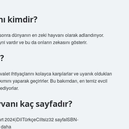
ı kimdir?
sonra dünyanın en zeki hayvanı olarak adlandırıyor.
ni vardır ve bu da onların zekasını gösterir.
?
alet ihtiyaçlarını kolayca karşılarlar ve uyanık oldukları
kımını yaparak geçirirler. Bu bakımdan, en temiz evcil
ediyorlar.
vanı kaç sayfadır?
rt 2024)Dil‎TürkçeCiltsiz‎32 sayfaISBN-
 daha