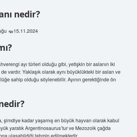
nı nedir?
suğu
15.11.2024
mı?
verengi ayı türleri olduğu gibi, yetişkin bir aslanın iki
de vardır. Yaklaşık olarak aynı büyüklükteki bir aslan ve
ünlüğe sahip olduğu söylenebilir. Ayının gerektiğinde ön
nedir?
na, şimdiye kadar yaşamış en büyük hayvan olarak kabul
büyük yaratık Argentinosaurus’tur ve Mezozoik çağda
ona ulaşabildiği tahmin edilmektedir.