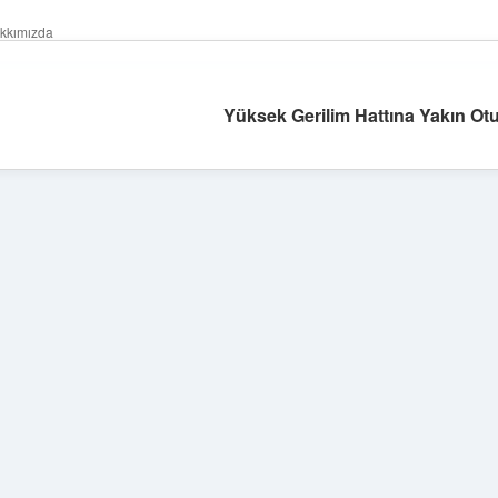
kkımızda
Yüksek Gerilim Hattına Yakın Otu
Sidebar
hiltonbet güncel
tu