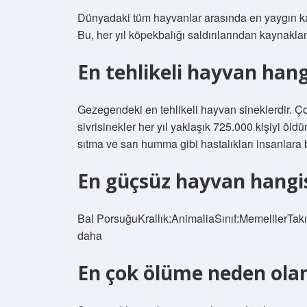
Dünyadaki tüm hayvanlar arasında en yaygın katil
Bu, her yıl köpekbalığı saldırılarından kaynakla
En tehlikeli hayvan hang
Gezegendeki en tehlikeli hayvan sineklerdir. Çoğ
sivrisinekler her yıl yaklaşık 725.000 kişiyi öld
sıtma ve sarı humma gibi hastalıkları insanlara b
En güçsüz hayvan hangis
Bal PorsuğuKrallık:AnimaliaSınıf:MemelilerTakım
daha
En çok ölüme neden olan