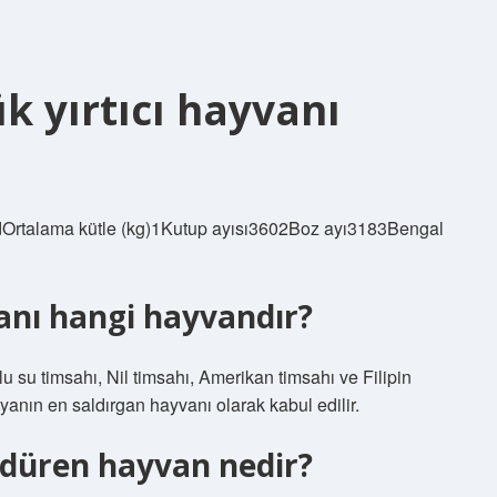
 yırtıcı hayvanı
 adOrtalama kütle (kg)1Kutup ayısı3602Boz ayı3183Bengal
anı hangi hayvandır?
 su timsahı, Nil timsahı, Amerikan timsahı ve Filipin
ünyanın en saldırgan hayvanı olarak kabul edilir.
ldüren hayvan nedir?