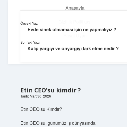
Anasayfa
menüyü
aç
Gizlilik Politikası
Önceki Yazı
Evde sinek olmaması için ne yapmalıyız ?
Parlak Fikir Dünyası
Yasal Uyarı
Sonraki Yazı
Işıltılı önerilerle hayatını canlandır!
Kalıp yargıyı ve önyargıyı fark etme nedir ?
Hakkımızda
Etin CEO’su kimdir ?
Tarih: Mart 30, 2026
Etin CEO’su Kimdir?
Etin CEO’su, günümüz iş dünyasında