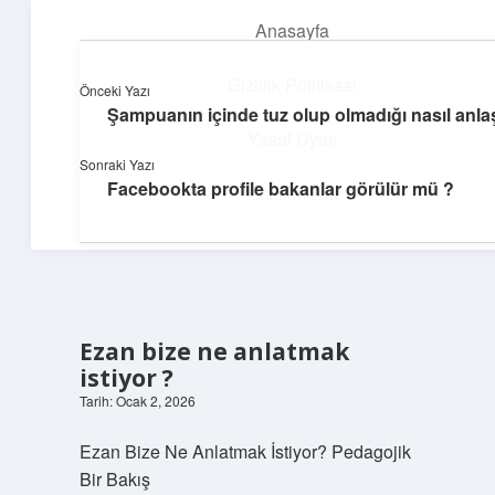
Anasayfa
menüyü
aç
Gizlilik Politikası
Önceki Yazı
Şampuanın içinde tuz olup olmadığı nasıl anlaşı
Parlak Fikir Dünyası
Yasal Uyarı
Sonraki Yazı
Işıltılı önerilerle hayatını canlandır!
Facebookta profile bakanlar görülür mü ?
Hakkımızda
Ezan bize ne anlatmak
istiyor ?
Tarih: Ocak 2, 2026
Ezan Bize Ne Anlatmak İstiyor? Pedagojik
Bir Bakış