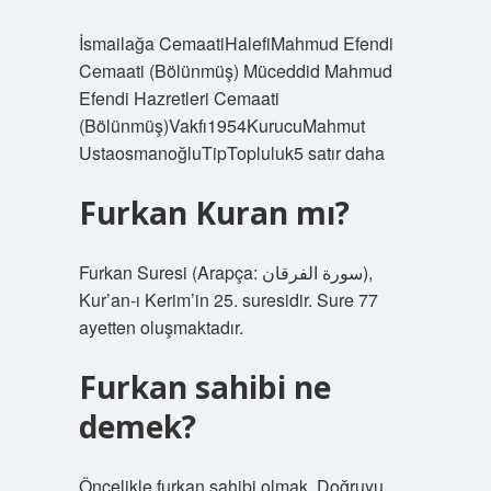
İsmailağa CemaatiHalefiMahmud Efendi
Cemaati (Bölünmüş) Müceddid Mahmud
Efendi Hazretleri Cemaati
(Bölünmüş)Vakfı1954KurucuMahmut
UstaosmanoğluTipTopluluk5 satır daha
Furkan Kuran mı?
Furkan Suresi (Arapça: سورة الفرقان),
Kur’an-ı Kerim’in 25. suresidir. Sure 77
ayetten oluşmaktadır.
Furkan sahibi ne
demek?
Öncelikle furkan sahibi olmak. Doğruyu