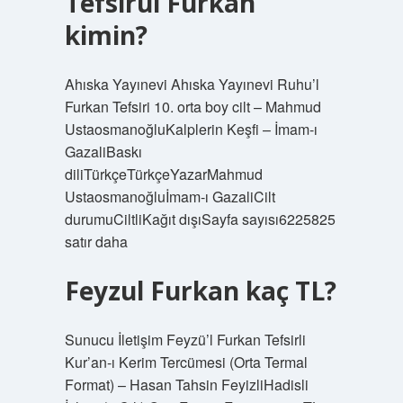
Tefsirul Furkan
kimin?
Ahıska Yayınevi Ahıska Yayınevi Ruhu’l
Furkan Tefsiri 10. orta boy cilt – Mahmud
UstaosmanoğluKalplerin Keşfi – İmam-ı
GazaliBaskı
diliTürkçeTürkçeYazarMahmud
Ustaosmanoğluİmam-ı GazaliCilt
durumuCiltliKağıt dışıSayfa sayısı6225825
satır daha
Feyzul Furkan kaç TL?
Sunucu İletişim Feyzü’l Furkan Tefsirli
Kur’an-ı Kerim Tercümesi (Orta Termal
Format) – Hasan Tahsin FeyizliHadisli