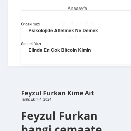
Anasayfa
menüyü
aç
Gizlilik Politikası
Önceki Yazı
Psikolojide Affetmek Ne Demek
Parlak Fikir Dünyası
Yasal Uyarı
Sonraki Yazı
Işıltılı önerilerle hayatını canlandır!
Elinde En Çok Bitcoin Kimin
Hakkımızda
Feyzul Furkan Kime Ait
Tarih: Ekim 4, 2024
Feyzul Furkan
hangi cemaate