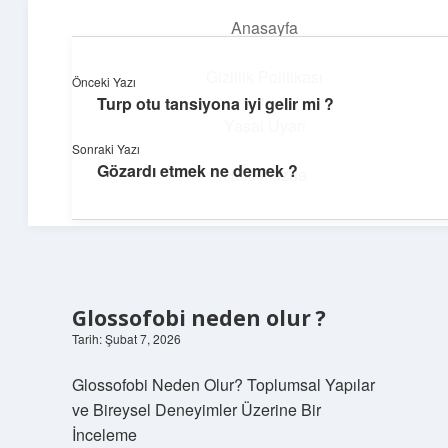
Anasayfa
menüyü
aç
Gizlilik Politikası
Önceki Yazı
Turp otu tansiyona iyi gelir mi ?
Parlak Fikir Dünyası
Yasal Uyarı
Sonraki Yazı
Işıltılı önerilerle hayatını canlandır!
Gözardı etmek ne demek ?
Hakkımızda
Glossofobi neden olur ?
Tarih: Şubat 7, 2026
Glossofobi Neden Olur? Toplumsal Yapılar
ve Bireysel Deneyimler Üzerine Bir
İnceleme