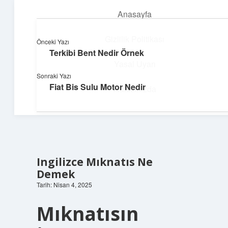
Anasayfa
menüyü
aç
Gizlilik Politikası
Önceki Yazı
Terkibi Bent Nedir Örnek
Parlak Fikir Dünyası
Yasal Uyarı
Sonraki Yazı
Işıltılı önerilerle hayatını canlandır!
Fiat Bis Sulu Motor Nedir
Hakkımızda
Ingilizce Mıknatıs Ne
Demek
Tarih: Nisan 4, 2025
Mıknatısın