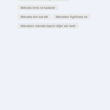
Mıknatıs ömrü ne kadardır
Mıknatısı kim icat etti
Mıknatısın İngilizcesi ne
Mıknatısın mıknatıs taşının diğer adı nedir