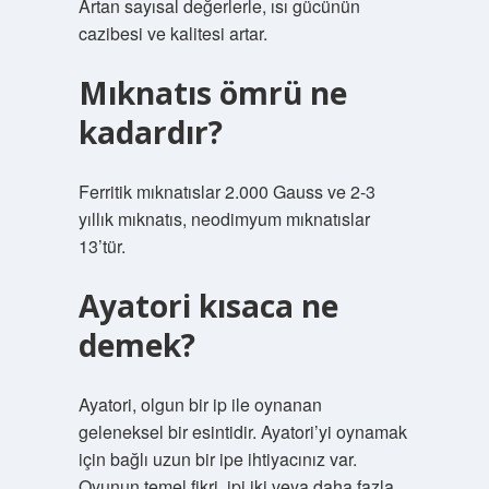
Artan sayısal değerlerle, ısı gücünün
cazibesi ve kalitesi artar.
Mıknatıs ömrü ne
kadardır?
Ferritik mıknatıslar 2.000 Gauss ve 2-3
yıllık mıknatıs, neodimyum mıknatıslar
13’tür.
Ayatori kısaca ne
demek?
Ayatori, olgun bir ip ile oynanan
geleneksel bir esintidir. Ayatori’yi oynamak
için bağlı uzun bir ipe ihtiyacınız var.
Oyunun temel fikri, ipi iki veya daha fazla