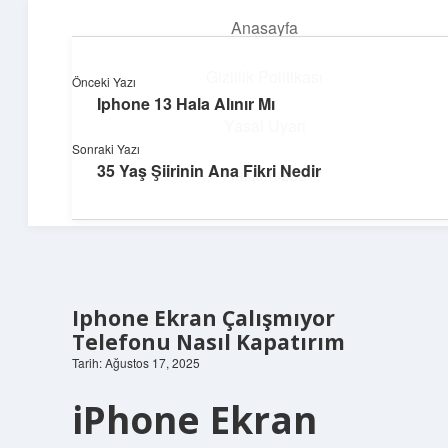
Anasayfa
menüyü
aç
Gizlilik Politikası
Önceki Yazı
Iphone 13 Hala Alınır Mı
Parlak Fikir Dünyası
Yasal Uyarı
Sonraki Yazı
Işıltılı önerilerle hayatını canlandır!
35 Yaş Şiirinin Ana Fikri Nedir
Hakkımızda
Iphone Ekran Çalışmıyor
Telefonu Nasıl Kapatırım
Tarih: Ağustos 17, 2025
iPhone Ekran