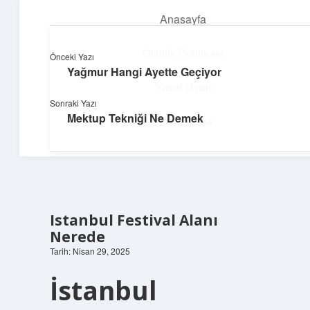
Anasayfa
menüyü
aç
Gizlilik Politikası
Önceki Yazı
Yağmur Hangi Ayette Geçiyor
Parlak Fikir Dünyası
Yasal Uyarı
Sonraki Yazı
Işıltılı önerilerle hayatını canlandır!
Mektup Tekniği Ne Demek
Hakkımızda
Istanbul Festival Alanı
Nerede
Tarih: Nisan 29, 2025
İstanbul