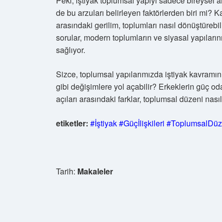
Peki, iştiyak toplumsal yapıyı sadece bireysel arz
de bu arzuları belirleyen faktörlerden biri mi? Ka
arasındaki gerilim, toplumları nasıl dönüştürebil
sorular, modern toplumların ve siyasal yapılar
sağlıyor.
Sizce, toplumsal yapılarımızda iştiyak kavramın
gibi değişimlere yol açabilir? Erkeklerin güç odak
açıları arasındaki farklar, toplumsal düzeni nas
etiketler:
#İştiyak
#Güçİlişkileri
#ToplumsalDü
Tarih:
Makaleler