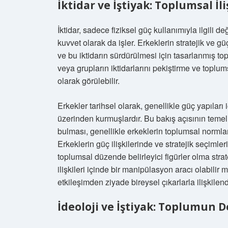
İktidar ve İştiyak: Toplumsal İ
İktidar, sadece fiziksel güç kullanımıyla ilgili d
kuvvet olarak da işler. Erkeklerin stratejik ve gü
ve bu iktidarın sürdürülmesi için tasarlanmış topl
veya grupların iktidarlarını pekiştirme ve toplu
olarak görülebilir.
Erkekler tarihsel olarak, genellikle güç yapıları 
üzerinden kurmuşlardır. Bu bakış açısının temeli
bulması, genellikle erkeklerin toplumsal normlar
Erkeklerin güç ilişkilerinde ve stratejik seçimler
toplumsal düzende belirleyici figürler olma stratej
ilişkileri içinde bir manipülasyon aracı olabilir 
etkileşimden ziyade bireysel çıkarlarla ilişkilend
İdeoloji ve İştiyak: Toplumun D