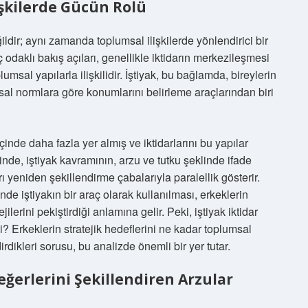
lişkilerde Gücün Rolü
eğildir; aynı zamanda toplumsal ilişkilerde yönlendirici bir
ç odaklı bakış açıları, genellikle iktidarın merkezileşmesi
umsal yapılarla ilişkilidir. İştiyak, bu bağlamda, bireylerin
msal normlara göre konumlarını belirleme araçlarından biri
içinde daha fazla yer almış ve iktidarlarını bu yapılar
nde, iştiyak kavramının, arzu ve tutku şeklinde ifade
ı yeniden şekillendirme çabalarıyla paralellik gösterir.
inde iştiyakın bir araç olarak kullanılması, erkeklerin
ilerini pekiştirdiği anlamına gelir. Peki, iştiyak iktidar
mi? Erkeklerin stratejik hedeflerini ne kadar toplumsal
irdikleri sorusu, bu analizde önemli bir yer tutar.
eğerlerini Şekillendiren Arzular