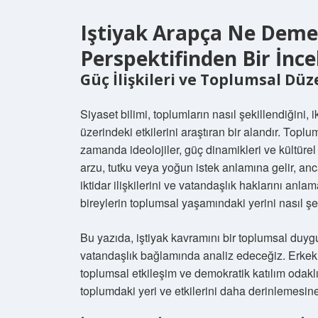
Iştiyak Arapça Ne Demek
Perspektifinden Bir İnc
Güç İlişkileri ve Toplumsal Dü
Siyaset bilimi, toplumların nasıl şekillendiğini, ik
üzerindeki etkilerini araştıran bir alandır. Toplu
zamanda ideolojiler, güç dinamikleri ve kültürel i
arzu, tutku veya yoğun istek anlamına gelir, anc
iktidar ilişkilerini ve vatandaşlık haklarını anla
bireylerin toplumsal yaşamındaki yerini nasıl şek
Bu yazıda, iştiyak kavramını bir toplumsal duygu
vatandaşlık bağlamında analiz edeceğiz. Erkekler
toplumsal etkileşim ve demokratik katılım odaklı
toplumdaki yeri ve etkilerini daha derinlemesin