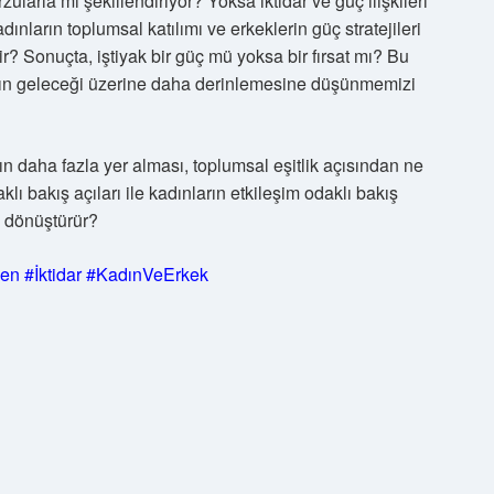
ularla mı şekillendiriyor? Yoksa iktidar ve güç ilişkileri
dınların toplumsal katılımı ve erkeklerin güç stratejileri
ir? Sonuçta, iştiyak bir güç mü yoksa bir fırsat mı? Bu
ının geleceği üzerine daha derinlemesine düşünmemizi
ın daha fazla yer alması, toplumsal eşitlik açısından ne
lı bakış açıları ile kadınların etkileşim odaklı bakış
ıl dönüştürür?
zen
#İktidar
#KadınVeErkek