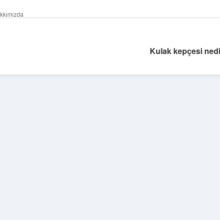
kkımızda
Kulak kepçesi nedi
Sidebar
hiltonbet güncel
tulipbet giriş