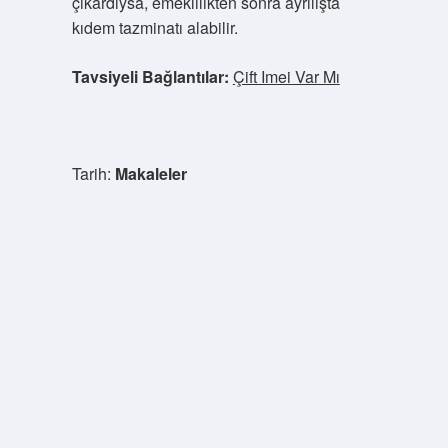
çıkardıysa, emeklilikten sonra ayrılışta
kıdem tazminatı alabilir.
Tavsiyeli Bağlantılar:
Çift Imei Var Mı
Tarih:
Makaleler