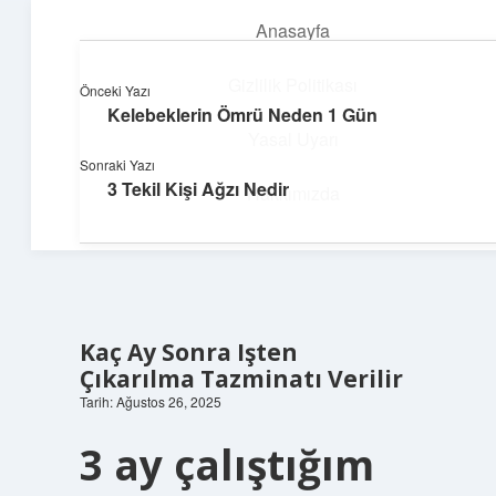
Anasayfa
menüyü
aç
Gizlilik Politikası
Önceki Yazı
Kelebeklerin Ömrü Neden 1 Gün
Parlak Fikir Dünyası
Yasal Uyarı
Sonraki Yazı
Işıltılı önerilerle hayatını canlandır!
3 Tekil Kişi Ağzı Nedir
Hakkımızda
Kaç Ay Sonra Işten
Çıkarılma Tazminatı Verilir
Tarih: Ağustos 26, 2025
3 ay çalıştığım