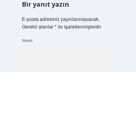
Bir yanıt yazın
E-posta adresiniz yayınlanmayacak.
Gerekli alanlar
*
ile işaretlenmişlerdir
Yorum
Scrol
to
the
top
İsim*
E-Posta*