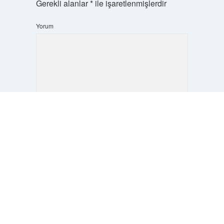
Gerekli alanlar
*
ile işaretlenmişlerdir
Yorum
Scrol
to
the
top
İsim*
E-Posta*
Web Sitesi