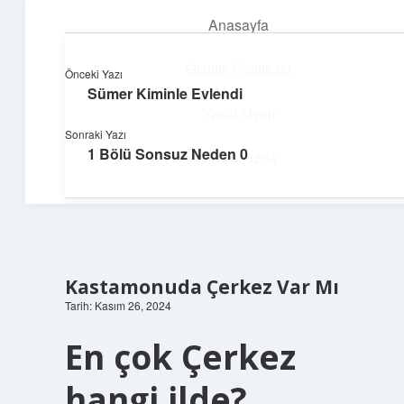
Anasayfa
menüyü
aç
Gizlilik Politikası
Önceki Yazı
Sümer Kiminle Evlendi
Parlak Fikir Dünyası
Yasal Uyarı
Sonraki Yazı
Işıltılı önerilerle hayatını canlandır!
1 Bölü Sonsuz Neden 0
Hakkımızda
Kastamonuda Çerkez Var Mı
Tarih: Kasım 26, 2024
En çok Çerkez
hangi ilde?