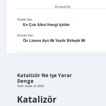
Anasayfa
menüyü
aç
Gizlilik Politikası
Önceki Yazı
En Çok Alkol Hangi Içkide
Parlak Fikir Dünyası
Yasal Uyarı
Sonraki Yazı
Işıltılı önerilerle hayatını canlandır!
Ön Lisans Ayrı Mı Yazılır Birleşik Mi
Hakkımızda
Katalizör Ne Işe Yarar
Denge
Tarih: Aralık 16, 2024
Katalizör