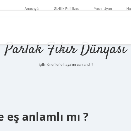
Anasayfa
Gizlilik Politikası
Yasal Uyarı
Ha
Parlak Fikir Dünyası
Işıltılı önerilerle hayatını canlandır!
e eş anlamlı mı ?