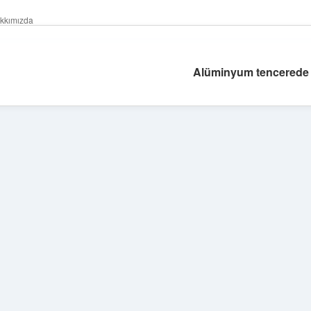
kkımızda
Alüminyum tencerede p
Sidebar
hiltonbet güncel
tu