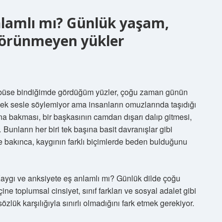
nlamlı mı? Günlük yaşam,
 görünmeyen yükler
robüse bindiğimde gördüğüm yüzler, çoğu zaman günün
sek sesle söylemiyor ama insanların omuzlarında taşıdığı
nuna bakması, bir başkasının camdan dışarı dalıp gitmesi,
unların her biri tek başına basit davranışlar gibi
le bakınca, kaygının farklı biçimlerde beden bulduğunu
 Kaygı ve anksiyete eş anlamlı mı? Günlük dilde çoğu
çine toplumsal cinsiyet, sınıf farkları ve sosyal adalet gibi
özlük karşılığıyla sınırlı olmadığını fark etmek gerekiyor.