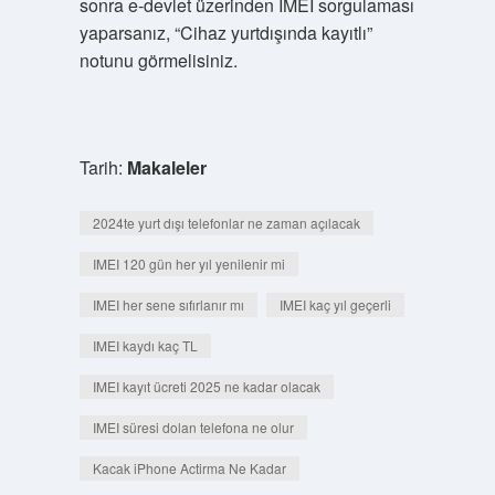
sonra e-devlet üzerinden IMEI sorgulaması
yaparsanız, “Cihaz yurtdışında kayıtlı”
notunu görmelisiniz.
Tarih:
Makaleler
2024te yurt dışı telefonlar ne zaman açılacak
IMEI 120 gün her yıl yenilenir mi
IMEI her sene sıfırlanır mı
IMEI kaç yıl geçerli
IMEI kaydı kaç TL
IMEI kayıt ücreti 2025 ne kadar olacak
IMEI süresi dolan telefona ne olur
Kacak iPhone Actirma Ne Kadar