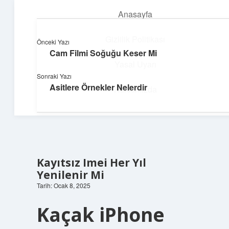
Anasayfa
menüyü
aç
Gizlilik Politikası
Önceki Yazı
Cam Filmi Soğuğu Keser Mi
Parlak Fikir Dünyası
Yasal Uyarı
Sonraki Yazı
Işıltılı önerilerle hayatını canlandır!
Asitlere Örnekler Nelerdir
Hakkımızda
Kayıtsız Imei Her Yıl
Yenilenir Mi
Tarih: Ocak 8, 2025
Kaçak iPhone