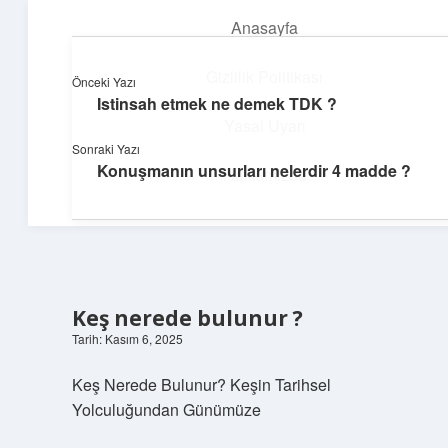
Anasayfa
menüyü
aç
Gizlilik Politikası
Önceki Yazı
Istinsah etmek ne demek TDK ?
Parlak Fikir Dünyası
Yasal Uyarı
Sonraki Yazı
Işıltılı önerilerle hayatını canlandır!
Konuşmanın unsurları nelerdir 4 madde ?
Hakkımızda
Keş nerede bulunur ?
Tarih: Kasım 6, 2025
Keş Nerede Bulunur? Keşin Tarihsel
Yolculuğundan Günümüze