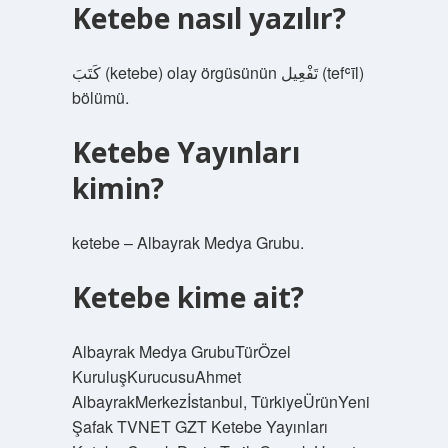
Ketebe nasıl yazılır?
كَتَبَ‎ (ketebe) olay örgüsünün تَفْعِيل‎ (tefʿīl)
bölümü.
Ketebe Yayınları
kimin?
ketebe – Albayrak Medya Grubu.
Ketebe kime ait?
Albayrak Medya GrubuTürÖzel
KuruluşKurucusuAhmet
AlbayrakMerkezİstanbul, TürkiyeÜrünYeni
Şafak TVNET GZT Ketebe Yayınları