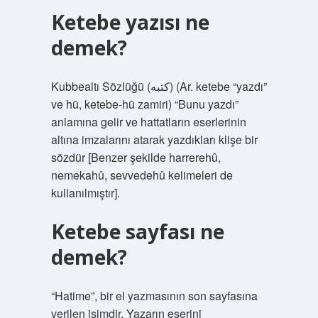
Ketebe yazısı ne
demek?
Kubbealtı Sözlüğü (ﻛﺘﺒﻪ) (Ar. ketebe “yazdı”
ve hū, ketebe-hū zamiri) “Bunu yazdı”
anlamına gelir ve hattatların eserlerinin
altına imzalarını atarak yazdıkları klişe bir
sözdür [Benzer şekilde harrerehû,
nemekahû, sevvedehû kelimeleri de
kullanılmıştır].
Ketebe sayfası ne
demek?
“Hatime”, bir el yazmasının son sayfasına
verilen isimdir. Yazarın eserini