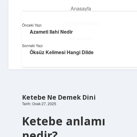
Anasayfa
menüyü
aç
Gizlilik Politikası
Önceki Yazı
Azameti Ilahi Nedir
Parlak Fikir Dünyası
Yasal Uyarı
Sonraki Yazı
Işıltılı önerilerle hayatını canlandır!
Öksüz Kelimesi Hangi Dilde
Hakkımızda
Ketebe Ne Demek Dini
Tarih: Ocak 27, 2025
Ketebe anlamı
nedir?