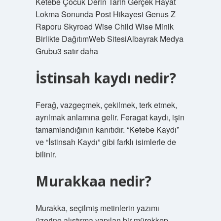
Ketebe Çocuk Derin Tarih Gerçek Hayat
Lokma Sonunda Post Hikayesi Genus Z
Raporu Skyroad Wise Child Wise Minik
Birlikte DağıtımWeb SitesiAlbayrak Medya
Grubu3 satır daha
İstinsah kaydı nedir?
Ferağ, vazgeçmek, çekilmek, terk etmek,
ayrılmak anlamına gelir. Feragat kaydı, işin
tamamlandığının kanıtıdır. “Ketebe Kaydı”
ve “İstinsah Kaydı” gibi farklı isimlerle de
bilinir.
Murakkaa nedir?
Murakka, seçilmiş metinlerin yazımı
üzerine alıştırma yapılan bir mürekkep