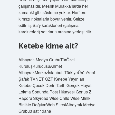
çalışmasıdır. Meshk Murakka’larda her
zamanki gibi süsleme yoktur. Harflere
kırmızı noktalarla boyut verilir. Stilize
edilmiş Sa’y karakterleri (çalışma
karakterleri) satırların arasına yerleştirilir.
Ketebe kime ait?
Albayrak Medya GrubuTürÖzel
KuruluşKurucusuAhmet
AlbayrakMerkezİstanbul, TürkiyeÜrünYeni
Şafak TVNET GZT Ketebe Yayınları
Ketebe Çocuk Derin Tarih Gerçek Hayat
Lokma Sonunda Post Hikayesi Genus Z
Raporu Skyroad Wise Child Wise Minik
Birlikte DağıtımWeb SitesiAlbayrak Medya
Grubu3 satır daha