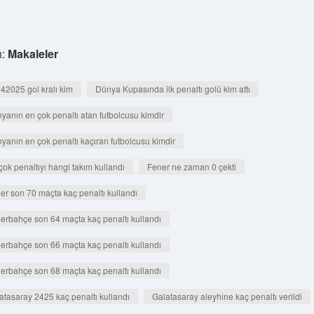
h:
Makaleler
42025 gol kralı kim
Dünya Kupasında ilk penaltı golü kim attı
yanın en çok penaltı atan futbolcusu kimdir
yanın en çok penaltı kaçıran futbolcusu kimdir
çok penaltıyı hangi takım kullandı
Fener ne zaman 0 çekti
er son 70 maçta kaç penaltı kullandı
erbahçe son 64 maçta kaç penaltı kullandı
erbahçe son 66 maçta kaç penaltı kullandı
erbahçe son 68 maçta kaç penaltı kullandı
atasaray 2425 kaç penaltı kullandı
Galatasaray aleyhine kaç penaltı verildi