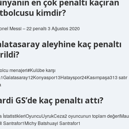
nyanın en çok penaltı kaçıran
tbolcusu kimdir?
ionel Messi – 22 penaltı 3 Ağustos 2020
latasaray aleyhine kaç penaltı
rildi?
olcu menajeri#Kulübe karşı
a1Galatasaray12Konyaspor13Hatayspor24Kasımpaşa313 satır
a
ardi GS’de kaç penaltı attı?
 İstatistikleriOyuncuUyrukCeza2 oyuncunun toplam değeriMau
di Santrafor1Michy Batshuayi Santrafor1