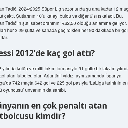
n Tadić, 2024/2025 Süper Lig sezonunda şu ana kadar 12 maç
ut çekti. Şutlarının 10’u kaleyi buldu ve diğer 6’sı ıskaladı. Bu,
n Tadić’in şut isabet oranının %62,50 olduğu anlamına geliyor.
kları her 2,29 şutta ve sahada geçirdikleri her 90 dakikada bir gol
rlar.
ssi 2012’de kaç gol attı?
 yılında kulüp ve milli takım formasıyla 91 golle bir takvim yılın
gol atan futbolcu olan Arjantinli yıldız, aynı zamanda İspanya
ga’da 742 maçta 642 gol ve 225 gol pasıyla ‘LaLiga tarihinin en
ü oyuncusu’ unvanının da sahibi.
nyanın en çok penaltı atan
tbolcusu kimdir?