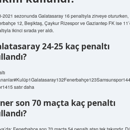
-2021 sezonunda Galatasaray 16 penaltıyla zirveye otururken,
rbahçe 12, Beşiktaş, Çaykur Rizespor ve Gaziantep FK ise 11’
tıyla ikinci sırada yer aldı.
latasaray 24-25 kaç penaltı
llandı?
ltı
lananlar#Kulüp1Galatasaray132Fenerbahçe123Samsunspor14
r1415 satır daha
ner son 70 maçta kaç penaltı
llandı?
a’da; Fenerbahçe son 70 maçta 54 penaltı atan tek takımdır. 