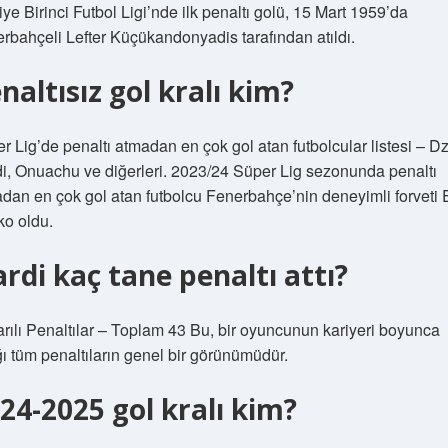
iye Birinci Futbol Ligi’nde ilk penaltı golü, 15 Mart 1959’da
rbahçeli Lefter Küçükandonyadis tarafından atıldı.
naltısız gol kralı kim?
r Lig’de penaltı atmadan en çok gol atan futbolcular listesi – D
di, Onuachu ve diğerleri. 2023/24 Süper Lig sezonunda penaltı
dan en çok gol atan futbolcu Fenerbahçe’nin deneyimli forveti 
o oldu.
ardi kaç tane penaltı attı?
rılı Penaltılar – Toplam 43 Bu, bir oyuncunun kariyeri boyunca
ğı tüm penaltıların genel bir görünümüdür.
24-2025 gol kralı kim?