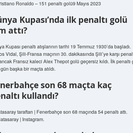
ristiano Ronaldo – 151 penaltı golü9 Mayıs 2023
nya Kupası’nda ilk penaltı golü
m attı?
a Kupası penaltı atışlarının tarihi 19 Temmuz 1930’da başladı.
os Vidal, Şili-Fransa maçının 30. dakikasında Şili’ye karşı penalt
, ancak Fransız kaleci Alex Thepot golü geçersiz kıldı. İlk penaltı 
 gün başka bir maçta atıldı.
nerbahçe son 68 maçta kaç
naltı kullandı?
tasaray taraftarı | Fenerbahçe son 68 maçında 54 penaltı attı.
atasaray | Instagram.