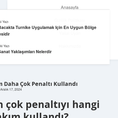
Anasayfa
menüyü
aç
Gizlilik Politikası
i Yazı
Bacakta Turnike Uygulamak Için En Uygun Bölge
Parlak Fikir Dünyası
Yasal Uyarı
sidir
Işıltılı önerilerle hayatını canlandır!
Hakkımızda
ki Yazı
Sanat Yaklaşımları Nelerdir
m Daha Çok Penaltı Kullandı
 Aralık 17, 2024
n çok penaltıyı hangi
akım kullandı?