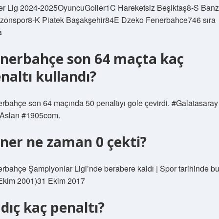
r Lig 2024-2025OyuncuGoller1C Hareketsiz Beşiktaş8-S Ban
zonspor8-K Piatek Başakşehir84E Dzeko Fenerbahce746 sıra
a
nerbahçe son 64 maçta kaç
naltı kullandı?
rbahçe son 64 maçında 50 penaltıyı gole çevirdi. #Galatasaray
rAslan #1905com.
ner ne zaman 0 çekti?
rbahçe Şampiyonlar Ligi’nde berabere kaldı | Spor tarihinde b
Ekim 2001)31 Ekim 2017
dıç kaç penaltı?