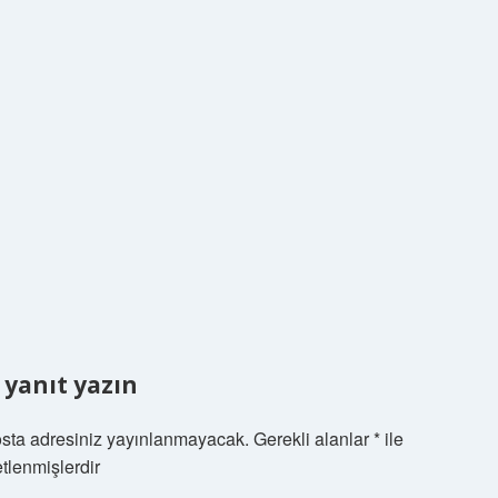
 yanıt yazın
sta adresiniz yayınlanmayacak.
Gerekli alanlar
*
ile
etlenmişlerdir