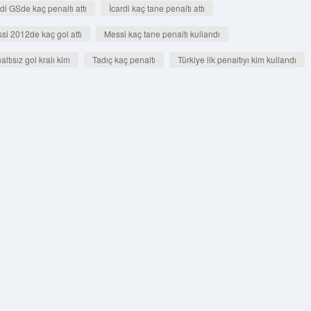
rdi GSde kaç penaltı attı
İcardi kaç tane penaltı attı
si 2012de kaç gol attı
Messi kaç tane penaltı kullandı
ltısız gol kralı kim
Tadıç kaç penaltı
Türkiye ilk penaltıyı kim kullandı