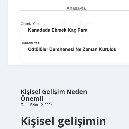
Anasayfa
menüyü
aç
Gizlilik Politikası
Önceki Yazı
Kanadada Ekmek Kaç Para
Parlak Fikir Dünyası
Yasal Uyarı
Sonraki Yazı
Işıltılı önerilerle hayatını canlandır!
Odtülüler Dershanesi Ne Zaman Kuruldu
Hakkımızda
Kişisel Gelişim Neden
Önemli
Tarih: Ekim 12, 2024
Kişisel gelişimin