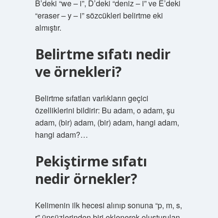
B’deki “we – i”, D’deki “deniz – i” ve E’deki
“eraser – y – i” sözcükleri belirtme eki
almıştır.
Belirtme sıfatı nedir
ve örnekleri?
Belirtme sıfatları varlıkların geçici
özelliklerini bildirir: Bu adam, o adam, şu
adam, (bir) adam, (bir) adam, hangi adam,
hangi adam?…
Pekiştirme sıfatı
nedir örnekler?
Kelimenin ilk hecesi alınıp sonuna “p, m, s,
r” ünsüzlerinden biri eklenerek oluşturulan