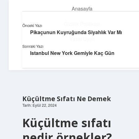
Anasayfa
menüyü
aç
Gizlilik Politikası
Önceki Yazı
Pikaçunun Kuyruğunda Siyahlık Var Mı
Parlak Fikir Dünyası
Yasal Uyarı
Sonraki Yazı
Işıltılı önerilerle hayatını canlandır!
Istanbul New York Gemiyle Kaç Gün
Hakkımızda
Küçültme Sıfatı Ne Demek
Tarih: Eylül 22, 2024
Küçültme sıfatı
nedir örnekler?