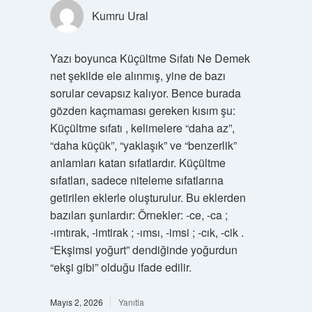
Kumru Ural
Yazı boyunca Küçültme Sıfatı Ne Demek
net şekilde ele alınmış, yine de bazı
sorular cevapsız kalıyor. Bence burada
gözden kaçmaması gereken kısım şu:
Küçültme sıfatı , kelimelere “daha az”,
“daha küçük”, “yaklaşık” ve “benzerlik”
anlamları katan sıfatlardır. Küçültme
sıfatları, sadece niteleme sıfatlarına
getirilen eklerle oluşturulur. Bu eklerden
bazıları şunlardır: Örnekler: -ce, -ca ;
-ımtırak, -imtirak ; -ımsı, -imsi ; -cık, -cik .
“Ekşimsi yoğurt” dendiğinde yoğurdun
“ekşi gibi” olduğu ifade edilir.
Mayıs 2, 2026
Yanıtla