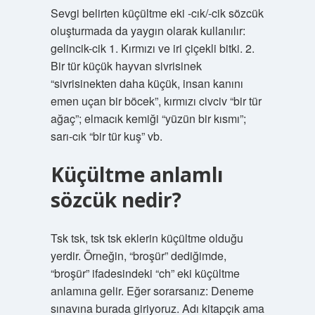
Sevgi belirten küçültme eki -cık/-cik sözcük
oluşturmada da yaygın olarak kullanılır:
gelincik-cik 1. Kırmızı ve iri çiçekli bitki. 2.
Bir tür küçük hayvan sivrisinek
“sivrisinekten daha küçük, insan kanını
emen uçan bir böcek”, kırmızı civciv “bir tür
ağaç”; elmacık kemiği “yüzün bir kısmı”;
sarı-cık “bir tür kuş” vb.
Küçültme anlamlı
sözcük nedir?
Tsk tsk, tsk tsk eklerin küçültme olduğu
yerdir. Örneğin, “broşür” dediğimde,
“broşür” ifadesindeki “ch” eki küçültme
anlamına gelir. Eğer sorarsanız: Deneme
sınavına burada giriyoruz. Adı kitapçık ama