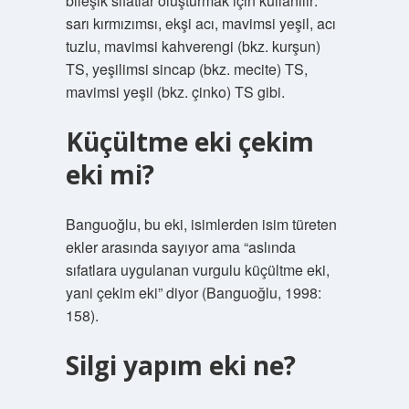
bileşik sıfatlar oluşturmak için kullanılır:
sarı kırmızımsı, ekşi acı, mavimsi yeşil, acı
tuzlu, mavimsi kahverengi (bkz. kurşun)
TS, yeşilimsi sincap (bkz. mecite) TS,
mavimsi yeşil (bkz. çinko) TS gibi.
Küçültme eki çekim
eki mi?
Banguoğlu, bu eki, isimlerden isim türeten
ekler arasında sayıyor ama “aslında
sıfatlara uygulanan vurgulu küçültme eki,
yani çekim eki” diyor (Banguoğlu, 1998:
158).
Silgi yapım eki ne?