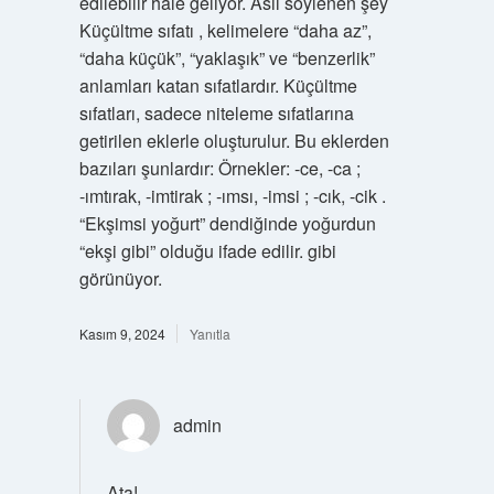
edilebilir hale geliyor. Asıl söylenen şey
Küçültme sıfatı , kelimelere “daha az”,
“daha küçük”, “yaklaşık” ve “benzerlik”
anlamları katan sıfatlardır. Küçültme
sıfatları, sadece niteleme sıfatlarına
getirilen eklerle oluşturulur. Bu eklerden
bazıları şunlardır: Örnekler: -ce, -ca ;
-ımtırak, -imtirak ; -ımsı, -imsi ; -cık, -cik .
“Ekşimsi yoğurt” dendiğinde yoğurdun
“ekşi gibi” olduğu ifade edilir. gibi
görünüyor.
Kasım 9, 2024
Yanıtla
admin
Ata!