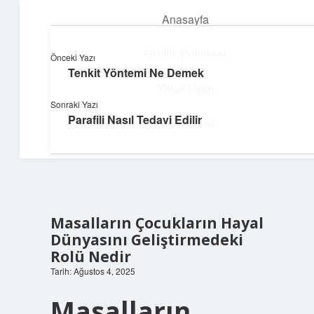
Anasayfa
menüyü
aç
Gizlilik Politikası
Önceki Yazı
Tenkit Yöntemi Ne Demek
Parlak Fikir Dünyası
Yasal Uyarı
Sonraki Yazı
Işıltılı önerilerle hayatını canlandır!
Parafili Nasıl Tedavi Edilir
Hakkımızda
Masalların Çocukların Hayal
Dünyasını Geliştirmedeki
Rolü Nedir
Tarih: Ağustos 4, 2025
Masalların