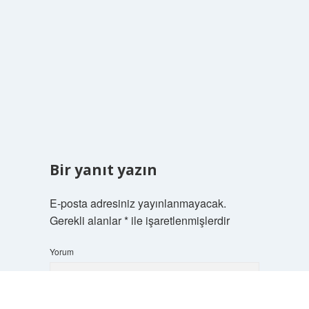
Bir yanıt yazın
E-posta adresiniz yayınlanmayacak.
Gerekli alanlar
*
ile işaretlenmişlerdir
Yorum
Scrol
to
the