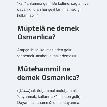
“katı” anlamına gelir. Bu kelime, sağlam ve
dayanıklı olan her şeyi tanımlamak için
kullanılabilir.
Müptelâ ne demek
Osmanlıca?
Arapça ibtila‘ kelimesinden gelir,
“denemek, imtihan olmak” demektir.
Mütehammil ne
demek Osmanlıca?
(ﻣﺘﺤﻤّﻞ) sıf. (teḥammul muteḥammil,
“dayanmak, katlanmak” fiilinden gelir)
Dayanma, tahammül etme, dayanma,