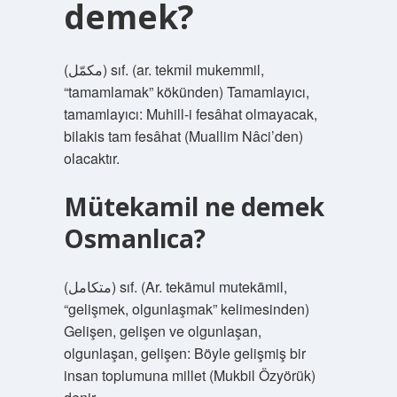
demek?
(ﻣﻜﻤّﻞ) sıf. (ar. tekmіl mukemmil,
“tamamlamak” kökünden) Tamamlayıcı,
tamamlayıcı: Muhill-i fesâhat olmayacak,
bilakis tam fesâhat (Muallim Nâci’den)
olacaktır.
Mütekamil ne demek
Osmanlıca?
(ﻣﺘﻜﺎﻣﻞ) sıf. (Ar. tekāmul mutekāmil,
“gelişmek, olgunlaşmak” kelimesinden)
Gelişen, gelişen ve olgunlaşan,
olgunlaşan, gelişen: Böyle gelişmiş bir
insan toplumuna millet (Mukbil Özyörük)