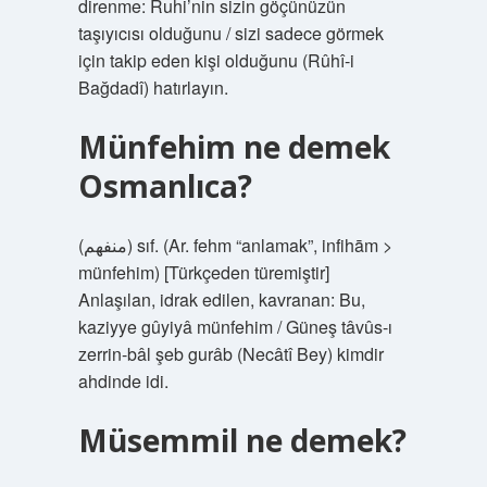
direnme: Ruhi’nin sizin göçünüzün
taşıyıcısı olduğunu / sizi sadece görmek
için takip eden kişi olduğunu (Rûhî-i
Bağdadî) hatırlayın.
Münfehim ne demek
Osmanlıca?
(ﻣﻨﻔﻬﻢ) sıf. (Ar. fehm “anlamak”, infihām >
münfehim) [Türkçeden türemiştir]
Anlaşılan, idrak edilen, kavranan: Bu,
kaziyye gûyiyâ münfehim / Güneş tâvûs-ı
zerrin-bâl şeb gurâb (Necâtî Bey) kimdir
ahdinde idi.
Müsemmil ne demek?