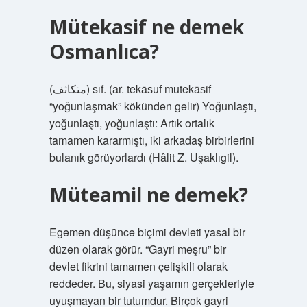
Mütekasif ne demek
Osmanlıca?
(ﻣﺘﻜﺎﺛﻒ) sıf. (ar. tekāѕuf mutekāѕif
“yoğunlaşmak” kökünden gelir) Yoğunlaştı,
yoğunlaştı, yoğunlaştı: Artık ortalık
tamamen kararmıştı, iki arkadaş birbirlerini
bulanık görüyorlardı (Hâlit Z. Uşaklıgil).
Müteamil ne demek?
Egemen düşünce biçimi devleti yasal bir
düzen olarak görür. “Gayri meşru” bir
devlet fikrini tamamen çelişkili olarak
reddeder. Bu, siyasi yaşamın gerçekleriyle
uyuşmayan bir tutumdur. Birçok gayri