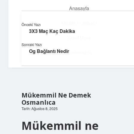
Anasayfa
menüyü
aç
Gizlilik Politikası
Önceki Yazı
3X3 Maç Kaç Dakika
Parlak Fikir Dünyası
Yasal Uyarı
Sonraki Yazı
Işıltılı önerilerle hayatını canlandır!
Og Bağlantı Nedir
Hakkımızda
Mükemmil Ne Demek
Osmanlıca
Tarih: Ağustos 8, 2025
Mükemmil ne