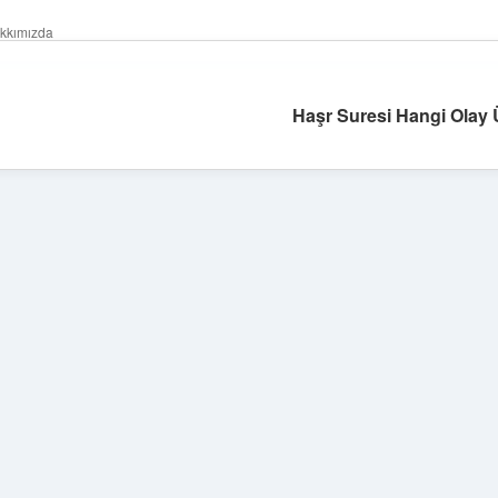
kkımızda
Haşr Suresi Hangi Olay Ü
Sidebar
hiltonbet günce