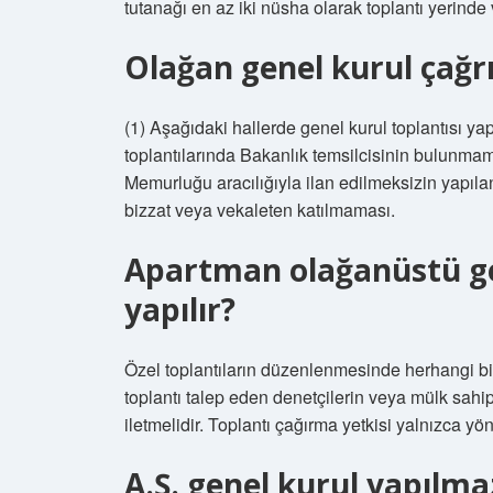
tutanağı en az iki nüsha olarak toplantı yerinde 
Olağan genel kurul çağrıs
(1) Aşağıdaki hallerde genel kurul toplantısı ya
toplantılarında Bakanlık temsilcisinin bulunmama
Memurluğu aracılığıyla ilan edilmeksizin yapılan
bizzat veya vekaleten katılmaması.
Apartman olağanüstü gen
yapılır?
Özel toplantıların düzenlenmesinde herhangi bir kı
toplantı talep eden denetçilerin veya mülk sahiple
iletmelidir. Toplantı çağırma yetkisi yalnızca yöne
A.Ş. genel kurul yapılma