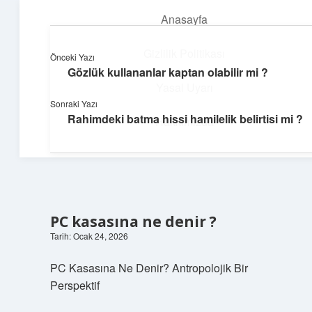
Anasayfa
menüyü
aç
Gizlilik Politikası
Önceki Yazı
Gözlük kullananlar kaptan olabilir mi ?
Parlak Fikir Dünyası
Yasal Uyarı
Sonraki Yazı
Işıltılı önerilerle hayatını canlandır!
Rahimdeki batma hissi hamilelik belirtisi mi ?
Hakkımızda
PC kasasına ne denir ?
Tarih: Ocak 24, 2026
PC Kasasına Ne Denir? Antropolojik Bir
Perspektif