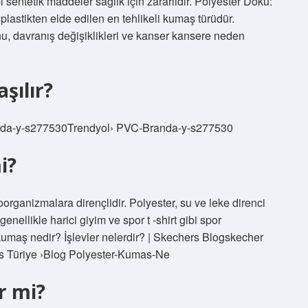
bi sentetik maddeler sağlık için zararlıdır. Polyester Doku:
plastikten elde edilen en tehlikeli kumaş türüdür.
yonu, davranış değişiklikleri ve kanser kansere neden
şılır?
randa-y-s277530Trendyol› PVC-Branda-y-s277530
i?
roorganizmalara dirençlidir. Polyester, su ve leke direnci
nellikle harici giyim ve spor t -shirt gibi spor
 kumaş nedir? İşlevler nelerdir? | Skechers Blogskecher
s Türiye ›Blog Polyester-Kumas-Ne
r mi?