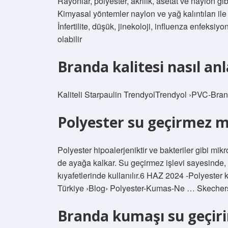
Rayonlar, polyester, akrilik, asetat ve naylon gi
Kimyasal yöntemler naylon ve yağ kalıntıları ile 
İnfertilite, düşük, jinekoloji, influenza enfeksi
olabilir
Branda kalitesi nasıl anla
Kaliteli Starpaulin TrendyolTrendyol ›PVC-B
Polyester su geçirmez m
Polyester hipoalerjeniktir ve bakteriler gibi mik
de ayağa kalkar. Su geçirmez işlevi sayesinde, ge
kıyafetlerinde kullanılır.6 HAZ 2024 -Polyester
Türkiye ›Blog› Polyester-Kumas-Ne … Skecher
Branda kumaşı su geçiri