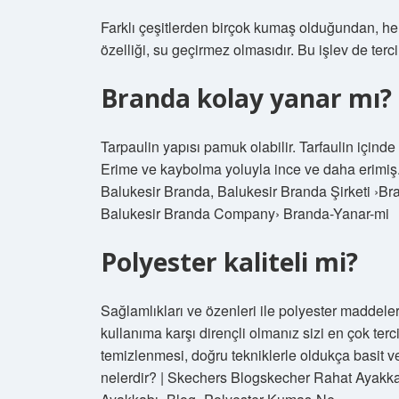
Farklı çeşitlerden birçok kumaş olduğundan, her
özelliği, su geçirmez olmasıdır. Bu işlev de tercih
Branda kolay yanar mı?
Tarpaulin yapısı pamuk olabilir. Tarfaulin içind
Erime ve kaybolma yoluyla ince ve daha erimiş
Balukesir Branda, Balukesir Branda Şirketi ›B
Balukesir Branda Company› Branda-Yanar-mi
Polyester kaliteli mi?
Sağlamlıkları ve özenleri ile polyester maddele
kullanıma karşı dirençli olmanız sizi en çok ter
temizlenmesi, doğru tekniklerle oldukça basit v
nelerdir? | Skechers Blogskecher Rahat Ayakk