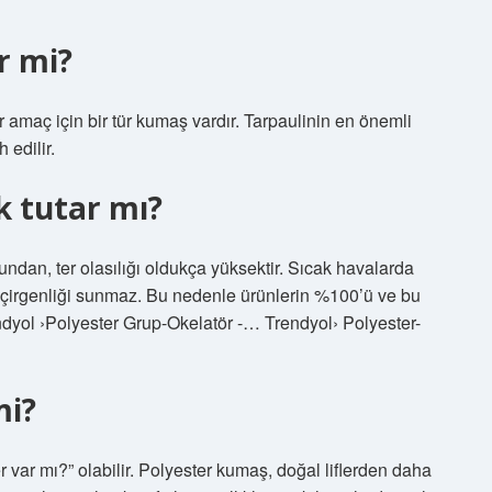
r mi?
 amaç için bir tür kumaş vardır. Tarpaulinin en önemli
 edilir.
k tutar mı?
undan, ter olasılığı oldukça yüksektir. Sıcak havalarda
irgenliği sunmaz. Bu nedenle ürünlerin %100’ü ve bu
rendyol ›Polyester Grup-Okelatör -… Trendyol› Polyester-
mi?
r var mı?” olabilir. Polyester kumaş, doğal liflerden daha