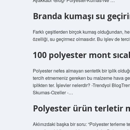
Ayakkabı ›Blog› Polyester-Kumas-Ne …
Branda kumaşı su geçiri
Farklı çeşitlerden birçok kumaş olduğundan, her
özelliği, su geçirmez olmasıdır. Bu işlev de tercih
100 polyester mont sıca
Polyester nefes almayan sentetik bir iplik olduğ
tercih etmemeniz gereken bu malzeme hava geç
iplikten ter. İşlevler nelerdir? -Trendyol BlogT
Skumas-Ozeller -…
Polyester ürün terletir 
Aklınızdaki başka bir soru: “Polyester terleme te