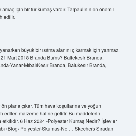
 amaç için bir tür kumaş vardır. Tarpaulinin en önemli
 edilir.
e yanarken büyük bir ısıtma alanını çıkarmak için yanmaz.
.21 Mart 2018 Branda Burns? Baliekesir Branda,
randa-Yanar-MibaliKesir Branda, Balukesir Branda,
r ön plana çıkar. Tüm hava koşullarına ve yoğun
cih edilen malzeme haline getirir. Bu maddelerin
e etkilidir. 6 Haz 2024 -Polyester Kumaş Nedir? İşlevler
abı ›Blog› Polyester-Skumas-Ne … Skechers Sıradan