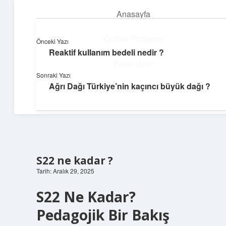
Anasayfa
menüyü
aç
Gizlilik Politikası
Önceki Yazı
Reaktif kullanım bedeli nedir ?
Parlak Fikir Dünyası
Yasal Uyarı
Sonraki Yazı
Işıltılı önerilerle hayatını canlandır!
Ağrı Dağı Türkiye’nin kaçıncı büyük dağı ?
Hakkımızda
S22 ne kadar ?
Tarih: Aralık 29, 2025
S22 Ne Kadar?
Pedagojik Bir Bakış