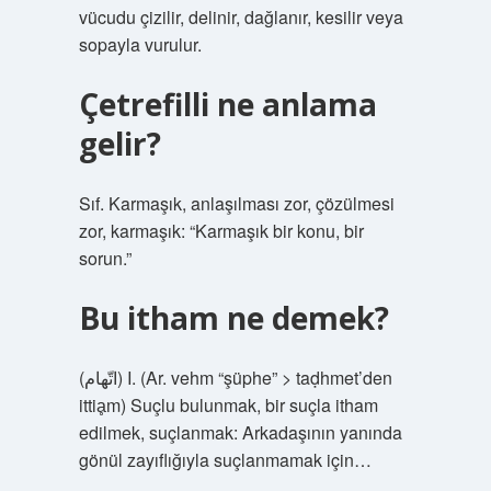
vücudu çizilir, delinir, dağlanır, kesilir veya
sopayla vurulur.
Çetrefilli ne anlama
gelir?
Sıf. Karmaşık, anlaşılması zor, çözülmesi
zor, karmaşık: “Karmaşık bir konu, bir
sorun.”
Bu itham ne demek?
(ﺍﺗّﻬﺎﻡ) I. (Ar. vehm “şüphe” > taḍhmet’den
ittiḁm) Suçlu bulunmak, bir suçla itham
edilmek, suçlanmak: Arkadaşının yanında
gönül zayıflığıyla suçlanmamak için…