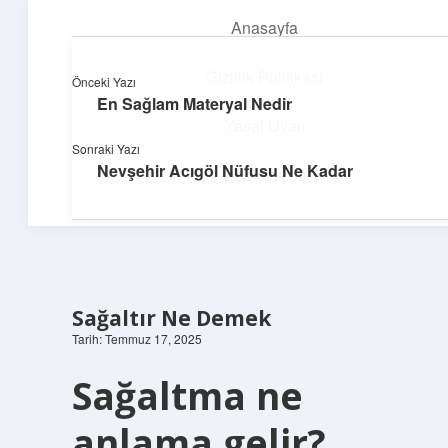
Anasayfa
menüyü
aç
Gizlilik Politikası
Önceki Yazı
En Sağlam Materyal Nedir
Parlak Fikir Dünyası
Yasal Uyarı
Sonraki Yazı
Işıltılı önerilerle hayatını canlandır!
Nevşehir Acıgöl Nüfusu Ne Kadar
Hakkımızda
Sağaltır Ne Demek
Tarih: Temmuz 17, 2025
Sağaltma ne
anlama gelir?