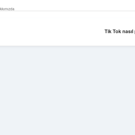
kkımızda
Tik Tok nasıl 
Sidebar
hiltonbet güncel
tul