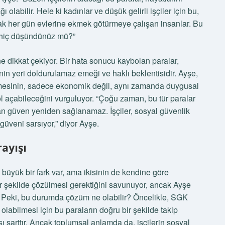
 olabilir. Hele ki kadınlar ve düşük gelirli işçiler için bu,
rak her gün evlerine ekmek götürmeye çalışan insanlar. Bu
r, hiç düşündünüz mü?”
 dikkat çekiyor. Bir hata sonucu kaybolan paralar,
nin yeri doldurulamaz emeği ve haklı beklentisidir. Ayşe,
dilmesinin, sadece ekonomik değil, aynı zamanda duygusal
 açabileceğini vurguluyor. “Çoğu zaman, bu tür paralar
lan güven yeniden sağlanamaz. İşçiler, sosyal güvenlik
güveni sarsıyor,” diyor Ayşe.
ayışı
büyük bir fark var, ama ikisinin de kendine göre
 bir şekilde çözülmesi gerektiğini savunuyor, ancak Ayşe
or. Peki, bu durumda çözüm ne olabilir? Öncelikle, SGK
 olabilmesi için bu paraların doğru bir şekilde takip
ı şarttır. Ancak toplumsal anlamda da, işçilerin sosyal