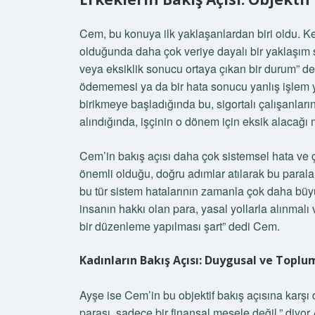
Cem, bu konuya ilk yaklaşanlardan biri oldu. K
olduğunda daha çok veriye dayalı bir yaklaşım s
veya eksiklik sonucu ortaya çıkan bir durum” de
ödememesi ya da bir hata sonucu yanlış işlem y
birikmeye başladığında bu, sigortalı çalışanların
alındığında, işçinin o dönem için eksik alacağı 
Cem’in bakış açısı daha çok sistemsel hata ve
önemli olduğu, doğru adımlar atılarak bu paralar
bu tür sistem hatalarının zamanla çok daha büyü
insanın hakkı olan para, yasal yollarla alınmalı
bir düzenleme yapılması şart” dedi Cem.
Kadınların Bakış Açısı: Duygusal ve Toplum
Ayşe ise Cem’in bu objektif bakış açısına kar
parası, sadece bir finansal mesele değil,” diyor 