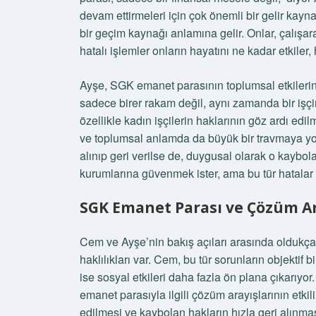
devam ettirmeleri için çok önemli bir gelir kaynağı
bir geçim kaynağı anlamına gelir. Onlar, çalışa
hatalı işlemler onların hayatını ne kadar etkile
Ayşe, SGK emanet parasının toplumsal etkilerine
sadece birer rakam değil, aynı zamanda bir işçi
özellikle kadın işçilerin haklarının göz ardı e
ve toplumsal anlamda da büyük bir travmaya yol
alınıp geri verilse de, duygusal olarak o kaybo
kurumlarına güvenmek ister, ama bu tür hatalar 
SGK Emanet Parası ve Çözüm Ar
Cem ve Ayşe’nin bakış açıları arasında oldukça 
haklılıkları var. Cem, bu tür sorunların objektif
ise sosyal etkileri daha fazla ön plana çıkarıy
emanet parasıyla ilgili çözüm arayışlarının etkili
edilmesi ve kaybolan hakların hızla geri alınmas