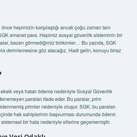
n önce hepimizin karşılaştığı ancak çoğu zaman tam
SGK emanet para. Hepimiz sosyal güvenlik sisteminin bir
ralar, bazen görmediğimiz birikimler… Bu yazıda, SGK
yla derinlemesine göz atacağız. Hadi gelin, konuyu biraz
?
in eksik veya hatalı ödeme nedeniyle Sosyal Güvenlik
nemeyen paraları ifade eder. Bu paralar, prim
 ödenmemiş primler nedeniyle oluşur. SGK, bu paraları
üre içinde hak sahiplerinin başvurması durumunda ödenir.
a sistemsel bir hata nedeniyle ellerine geçememiştir.
 ve Veri Odaklı