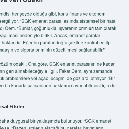
endisi her şeyde olduğu gibi, konu finans ve ekonomi
ergiliyor. “SGK emanet parası, aslında sistemsel bir hata
di Cem. “Bunlar, çoğunlukla, işverenin primleri tam olarak
apılması nedeniyle birikir. Ancak, emanet paralar
 haklarıdır. Eğer bu paralar doğru şekilde kontrol edilip
maaşın ve sigorta priminin düzeltilmesi sağlanabilir.”
 çözüm odaklı. Ona göre, SGK emanet parasının ne kadar
ın geri alınabileceğiyle ilgili. Fakat Cem, aynı zamanda
k problemlere yol açabileceğini de göz ardı etmiyor. “Bir
 ve bu konuda çalışanların haklarını savunabilmesi için de
sal Etkiler
şı daha duygusal bir yaklaşımda bulunuyor. “SGK emanet
Ayşe. “Bazen işçilerin alacağı bu paralar, hayatlarını