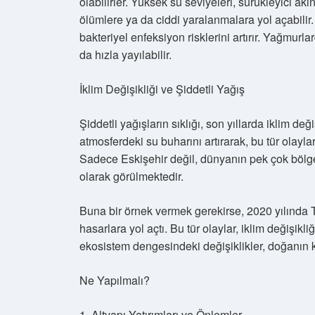
olabilirler. Yüksek su seviyeleri, sürükleyici akın
ölümlere ya da ciddi yaralanmalara yol açabilir
bakteriyel enfeksiyon risklerini artırır. Yağmurl
da hızla yayılabilir.
İklim Değişikliği ve Şiddetli Yağış
Şiddetli yağışların sıklığı, son yıllarda iklim de
atmosferdeki su buharını artırarak, bu tür olayl
Sadece Eskişehir değil, dünyanın pek çok bölges
olarak görülmektedir.
Buna bir örnek vermek gerekirse, 2020 yılında Tü
hasarlara yol açtı. Bu tür olaylar, iklim değişikl
ekosistem dengesindeki değişiklikler, doğanın k
Ne Yapılmalı?
1. Altyapı Yatırımları ve Önlemler