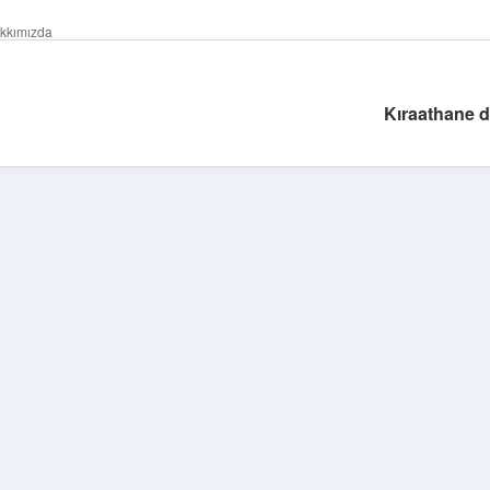
kkımızda
Kıraathane d
Sidebar
hiltonbet güncel
tu