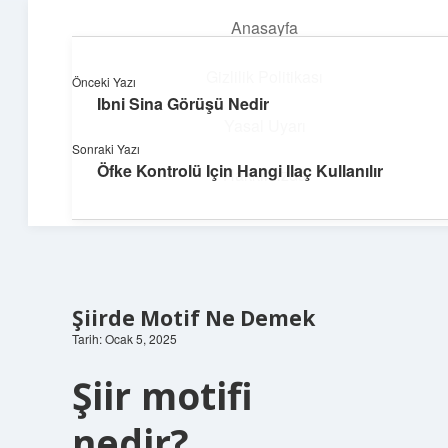
Anasayfa
menüyü
aç
Gizlilik Politikası
Önceki Yazı
Ibni Sina Görüşü Nedir
Parlak Fikir Dünyası
Yasal Uyarı
Sonraki Yazı
Işıltılı önerilerle hayatını canlandır!
Öfke Kontrolü Için Hangi Ilaç Kullanılır
Hakkımızda
Şiirde Motif Ne Demek
Tarih: Ocak 5, 2025
Şiir motifi
nedir?