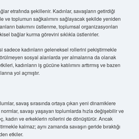
ğlar etrafında şekillenir. Kadınlar, savaşların getirdiği
 aile ve toplumun sağkalımını sağlayacak şekilde yeniden
lanların bakımını üstlenme, toplumsal organizasyonları
sel bağlar kurma görevini sıklıkla üstlenirler.
si sadece kadınların geleneksel rollerini pekiştirmekle
e görülmeyen sosyal alanlarda yer almalarına da olanak
ileri, kadınların iş gücüne katılımını arttırmış ve bazen
arına yol açmıştır.
oplumlar, savaş sırasında ortaya çıkan yeni dinamiklere
el normlar, savaşı yaşayan toplumlarda hızla değişebilir ve
ç, kadın ve erkeklerin rollerini de dönüştürür. Ancak
ştirmekle kalmaz; aynı zamanda savaşın geride bıraktığı
den etkiler.