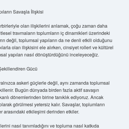
arın Savaşla İlişkisi
birbirleriyle olan ilişkilerini anlamak, çoğu zaman daha
kitlesel travmaların toplumların iç dinamikleri üzerindeki
arın değil, toplumsal yapıların da ne denli etkili olduğunu
rla olan ilişkisini ele alırken, cinsiyet rolleri ve kültürel
umsal yapıları nasıl dönüştürdüğünü inceleyeceğiz.
Şekillendiren Gücü
yalnızca askeri güçlerle değil, aynı zamanda toplumsal
ekillenir. Bugün dünyada birden fazla aktif savaşın
n kanlı dönemlerinden birine tanıklık ediyoruz. Ancak
olarak görülmesi yetersiz kalır. Savaşlar, toplumların
r arasındaki etkileşimi derinden etkiler.
lerini nasıl tanımladığını ve topluma nasıl katkıda