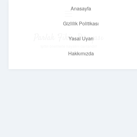
Anasayfa
menüyü
aç
Gizlilik Politikası
Parlak Fikir Dünyası
Yasal Uyarı
Işıltılı önerilerle hayatını canlandır!
Hakkımızda