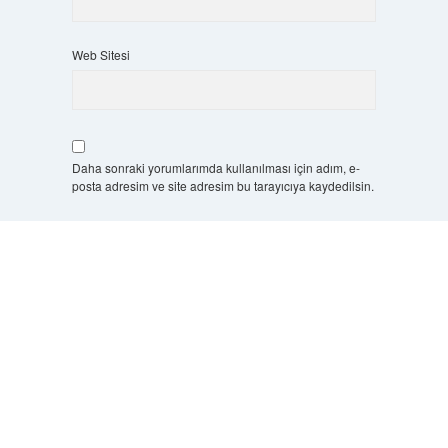
Web Sitesi
Daha sonraki yorumlarımda kullanılması için adım, e-
posta adresim ve site adresim bu tarayıcıya kaydedilsin.
10 - 4 kaçtır?
*
Scrol
to
the
top