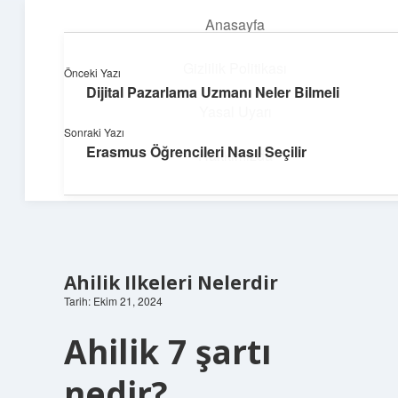
Anasayfa
menüyü
aç
Gizlilik Politikası
Önceki Yazı
Dijital Pazarlama Uzmanı Neler Bilmeli
Parlak Fikir Dünyası
Yasal Uyarı
Sonraki Yazı
Işıltılı önerilerle hayatını canlandır!
Erasmus Öğrencileri Nasıl Seçilir
Hakkımızda
Ahilik Ilkeleri Nelerdir
Tarih: Ekim 21, 2024
Ahilik 7 şartı
nedir?