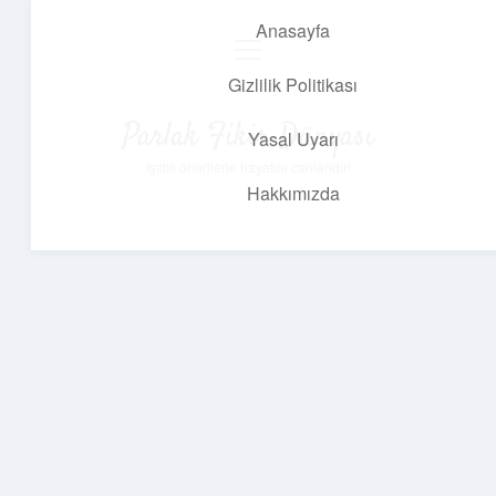
Anasayfa
menüyü
aç
Gizlilik Politikası
Parlak Fikir Dünyası
Yasal Uyarı
Işıltılı önerilerle hayatını canlandır!
Hakkımızda