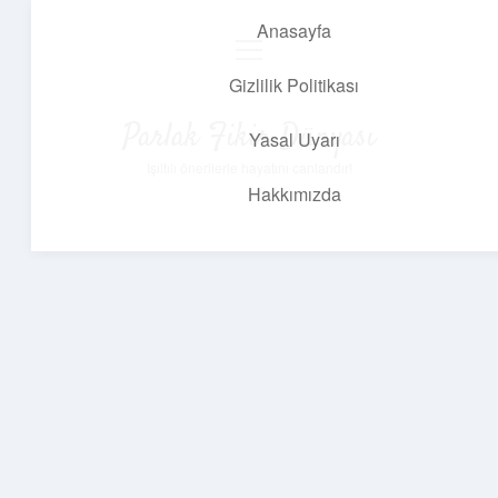
Anasayfa
menüyü
aç
Gizlilik Politikası
Parlak Fikir Dünyası
Yasal Uyarı
Işıltılı önerilerle hayatını canlandır!
Hakkımızda