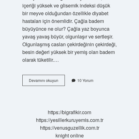
içeriği yüksek ve glisemik indeksi düşük
bir meyve olduğundan özellikle diyabet
hastaları için önemlidir. Çağla badem
büyüyünce ne olur? Çağla yaz boyunca
yavaş yavaş büyür, olgunlaşır ve sertleşir.
Olgunlaşmış caslan çekirdeğinin çekirdeği,
besin değeri yüksek bir yemiş olan badem
olarak tüketilir.…
Çağla
Devamını okuyun
10 Yorum
Hangi
Hastalıklara
Iyi
Gelir
https://bigrafikir.com
https://yesillerkuruyemis.com.tr
https://venusguzellik.com.tr
knight online