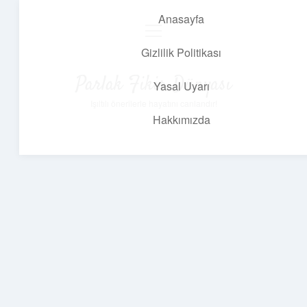
Anasayfa
menüyü
aç
Gizlilik Politikası
Parlak Fikir Dünyası
Yasal Uyarı
Işıltılı önerilerle hayatını canlandır!
Hakkımızda