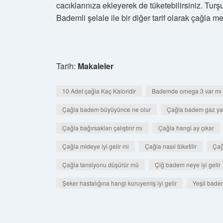
cacıklarınıza ekleyerek de tüketebilirsiniz. Turşu
Bademli şelale ile bir diğer tarif olarak çağla me
Tarih:
Makaleler
10 Adet çağla Kaç Kaloridir
Bademde omega 3 var mı
Çağla badem büyüyünce ne olur
Çağla badem gaz ya
Çağla bağırsakları çalıştırır mı
Çağla hangi ay çıkar
Çağla mideye iyi gelir mi
Çağla nasıl tüketilir
Çağ
Çağla tansiyonu düşürür mü
Çiğ badem neye iyi gelir
Şeker hastalığına hangi kuruyemiş iyi gelir
Yeşil badem