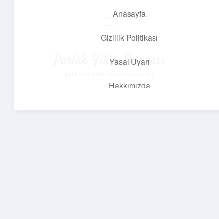
Anasayfa
menüyü
aç
Gizlilik Politikası
Parlak Fikir Dünyası
Yasal Uyarı
Işıltılı önerilerle hayatını canlandır!
Hakkımızda