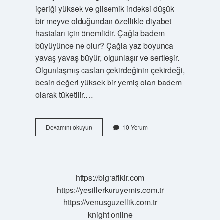
içeriği yüksek ve glisemik indeksi düşük
bir meyve olduğundan özellikle diyabet
hastaları için önemlidir. Çağla badem
büyüyünce ne olur? Çağla yaz boyunca
yavaş yavaş büyür, olgunlaşır ve sertleşir.
Olgunlaşmış caslan çekirdeğinin çekirdeği,
besin değeri yüksek bir yemiş olan badem
olarak tüketilir.…
Çağla
Devamını okuyun
10 Yorum
Hangi
Hastalıklara
Iyi
Gelir
https://bigrafikir.com
https://yesillerkuruyemis.com.tr
https://venusguzellik.com.tr
knight online