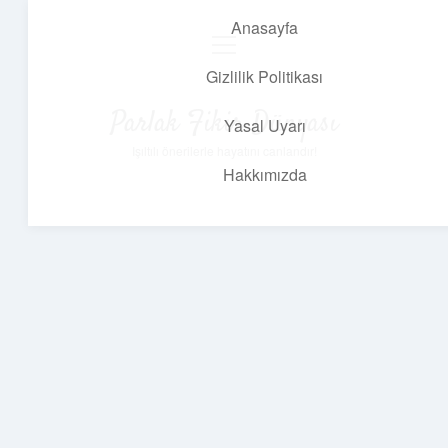
Anasayfa
menüyü
aç
Gizlilik Politikası
Parlak Fikir Dünyası
Yasal Uyarı
Işıltılı önerilerle hayatını canlandır!
Hakkımızda