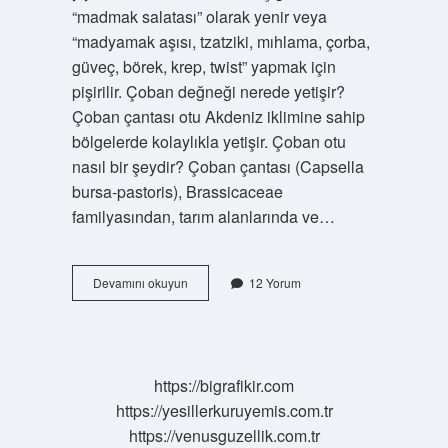
“madmak salatası” olarak yenir veya
“madyamak aşısı, tzatziki, mıhlama, çorba,
güveç, börek, krep, twist” yapmak için
pişirilir. Çoban değneği nerede yetişir?
Çoban çantası otu Akdeniz iklimine sahip
bölgelerde kolaylıkla yetişir. Çoban otu
nasıl bir şeydir? Çoban çantası (Capsella
bursa-pastoris), Brassicaceae
familyasından, tarım alanlarında ve…
Çoban
Devamını okuyun
12 Yorum
Değneği
Dar
Yapraklı
Mı
https://bigrafikir.com
https://yesillerkuruyemis.com.tr
https://venusguzellik.com.tr