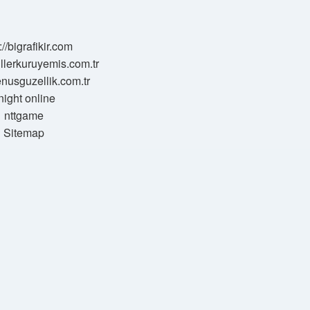
://bigrafikir.com
sillerkuruyemis.com.tr
venusguzellik.com.tr
night online
nttgame
Sitemap