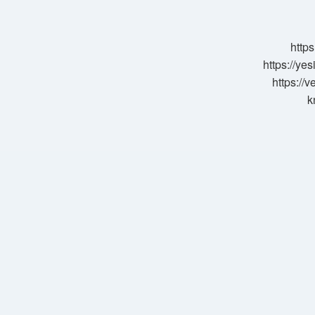
demek
https
https://ye
https://
k