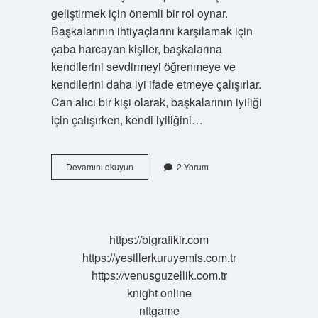
geliştirmek için önemli bir rol oynar.
Başkalarının ihtiyaçlarını karşılamak için
çaba harcayan kişiler, başkalarına
kendilerini sevdirmeyi öğrenmeye ve
kendilerini daha iyi ifade etmeye çalışırlar.
Can alıcı bir kişi olarak, başkalarının iyiliği
için çalışırken, kendi iyiliğini…
Can
Devamını okuyun
2 Yorum
alıcı
olmak
ne
demek
https://bigrafikir.com
https://yesillerkuruyemis.com.tr
https://venusguzellik.com.tr
knight online
nttgame