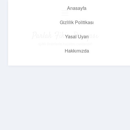
Anasayfa
menüyü
aç
Gizlilik Politikası
Parlak Fikir Dünyası
Yasal Uyarı
Işıltılı önerilerle hayatını canlandır!
Hakkımızda