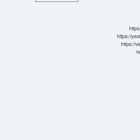
Nevşehir
Arası
Kaç
Km
Otobüsle
https
https://ye
https://
k