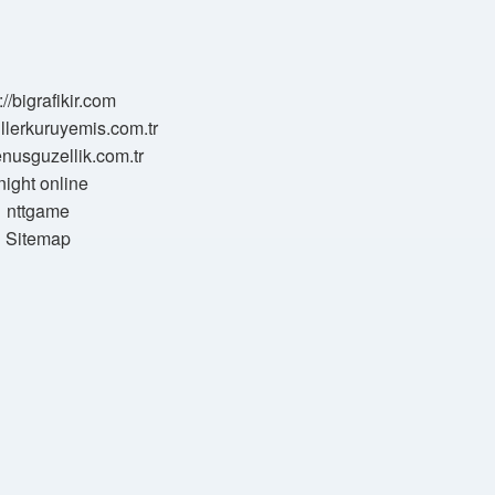
://bigrafikir.com
sillerkuruyemis.com.tr
venusguzellik.com.tr
night online
nttgame
Sitemap