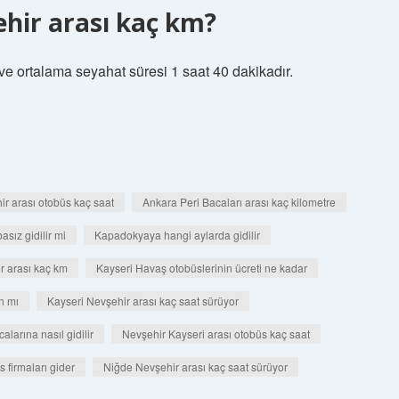
hir arası kaç km?
e ortalama seyahat süresi 1 saat 40 dakikadır.
r arası otobüs kaç saat
Ankara Peri Bacaları arası kaç kilometre
sız gidilir mi
Kapadokyaya hangi aylarda gidilir
r arası kaç km
Kayseri Havaş otobüslerinin ücreti ne kadar
n mı
Kayseri Nevşehir arası kaç saat sürüyor
larına nasıl gidilir
Nevşehir Kayseri arası otobüs kaç saat
 firmaları gider
Niğde Nevşehir arası kaç saat sürüyor