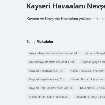
Kayseri Havaalanı Nevşe
Kayseri ve Nevşehir Havaalanı yaklaşık 90 km v
Tarih:
Makaleler
Ankara Nevşehir arası kaç kilometredir
Ankara Nevşehi
Kapadokya otobüsle kaç saat sürer
Kapadokyaya araba
Kayseri Ankaraya yakın mı
Kayseri Havaalanı Nevşehi
Kayseri Kapadokya kaç TL
Kayseri Kapadokyaya yakı
Kayseri Peri Bacaları arası kaç km
Kayseriden Peri Baca
Nevşehire en kolay nasıl gidilir
Nevşehire hangi otobüs