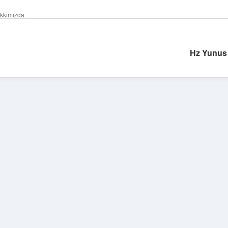
kkımızda
Hz Yunus
Sidebar
hiltonbet güncel
tu