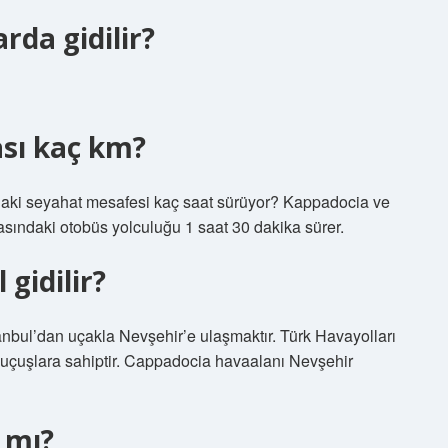
rda gidilir?
ası kaç km?
daki seyahat mesafesi kaç saat sürüyor? Kappadocia ve
rasındaki otobüs yolculuğu 1 saat 30 dakika sürer.
 gidilir?
anbul’dan uçakla Nevşehir’e ulaşmaktır. Türk Havayolları
ı uçuşlara sahiptir. Cappadocia havaalanı Nevşehir
 mı?